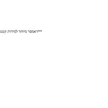
דאמפר מיוחד למידות קטנות, מתאים להצגת מוצרים בתפזורת במרחב הקמעונאי **מחיר למיתוג מלא**