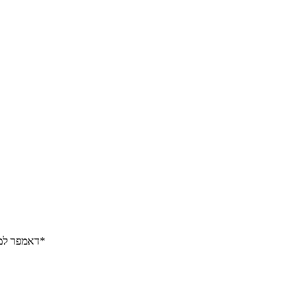
דאמפר למוצרים בתפזורת בנוי משני חלקים וכולל הדר למיתוג *מחיר כולל מיתוג מלא*