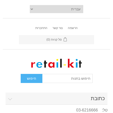
הרשמה
צור קשר
התחברות
סל קניות
(0)
כתובת
טל: 03-6216666