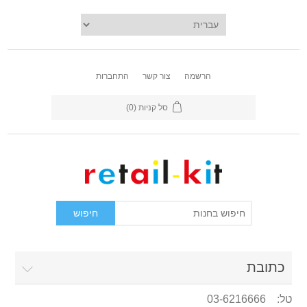
הרשמה
צור קשר
התחברות
סל קניות
(0)
כתובת
טל: 03-6216666