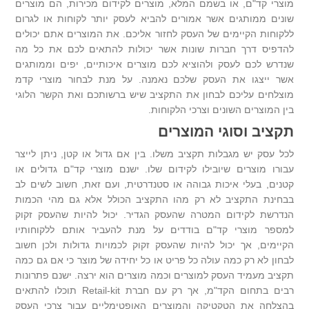
מוצרי קד"ם, או בשמם המלא, מוצרים לקידום מכירות, הם מוצרים
שונים ממותגים אשר אמורים להביא לעסק יותר לקוחות או לגרום
ללקוחות הקיימים של העסק לחזור אליכם. את המוצרים אתם יכולים
להדפיס דרך חברות שונות אשר יכולות להתאים לכם את כל מה
שנדרש לכם לעסק ולהוציא לכם מוצרים איכותיים, יפים וממותגים
אשר ייצגו את העסק שלכם נאמנה. על מנת לבחור מוצרי קדמ
מוצלחים עליכם לבחון את התקציב שיש ברשותכם ואת הקשר הלוגי
בין המוצרים השונים וצרכי הלקוחות.
תקציב וסוגי המוצרים
לכל עסק יש מגבלות תקציב משלו. בין אם גדול או קטן, ניתן לייצר
עבורו מוצרים שיובילו לקידום שלו. ישנם מוצרי קד"ם גדולים או
קטנים, בעלי איכות גבוהה או סטנדרטית, ועם זאת, חשוב לשים לב
בבחינת התקציב לא רק מהו התקציב הכולל אלא גם מהי הכמות
הנדרשת לקידום המטרה שהעסק הגדיר. יכול להיות שהעסק זקוק
למספר מוצרי קד"ם בודדים על מנת להעביר אותם ללקוחותיו
הקיימים, אך יכול להיות שהעסק זקוק לכמויות גדולות ולכן חשוב
לבחון לא רק כמה עולה כל פריט או כל יחידה של מוצר כי אם גם כמה
תקציב מעמיד העסק למוצרים וכמה מוצרים הוא ירצה. ישנם פתרונות
רבים בתחום הקד"מ, אך רק עם חברת Retail-kit תוכלו להתאים
בהצלחה את הטקטיקה והמוצרים האופטימליים עבור צרכי העסק